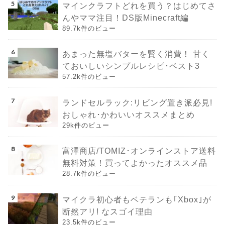
マインクラフトどれを買う？はじめてさ
んやママ注目！DS版Minecraft編
89.7k件のビュー
あまった無塩バターを賢く消費！ 甘く
ておいしいシンプルレシピ･ベスト3
57.2k件のビュー
ランドセルラック:リビング置き派必見!
おしゃれ･かわいいオススメまとめ
29k件のビュー
富澤商店/TOMIZ･オンラインストア送料
無料対策！買ってよかったオススメ品
28.7k件のビュー
マイクラ初心者もベテランも｢Xbox｣が
断然アリ! なスゴイ理由
23.5k件のビュー