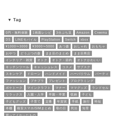
▼ Tag
0円・無料体験
1画面レシピ
3分ぷち豆
Amazon
Creema
DS
LINEモバイル
PlayStation
Switch
xbox
¥1000〜3000
¥3000〜5000
あつ森
おしゃれ
おもちゃ
おやつ
どうぶつの森
まま豆のまとめ
まま豆商店
インテリア・雑貨
オトク
オトク・節約
オトナかわいい
キッチンツール
キャッシュレス
コスメ
サブスク
スキンケア
ドローン
ハンドメイド
ハーバリウム
パーティ
ファッション
プチプラ
プレゼント
プログラミング
ポケトーク
マインクラフト
マナー
ママグッズ
ランドセル
リラックス
入園・入学
卒園・卒業
収納
子ども
子どもグッズ
子育て
定番
年賀状
手紙
旅行
時短
本棚
格安スマホ/SIMまとめ
母の日
民泊
知育
買ってよかったもの