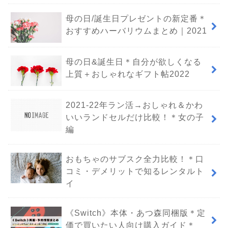
母の日/誕生日プレゼントの新定番＊
おすすめハーバリウムまとめ｜2021
母の日&誕生日＊自分が欲しくなる
上質＋おしゃれなギフト帖2022
2021-22年ラン活→おしゃれ＆かわ
いいランドセルだけ比較！＊女の子
編
おもちゃのサブスク全力比較！＊口
コミ・デメリットで知るレンタルト
イ
《Switch》本体・あつ森同梱版＊定
価で買いたい人向け購入ガイド＊