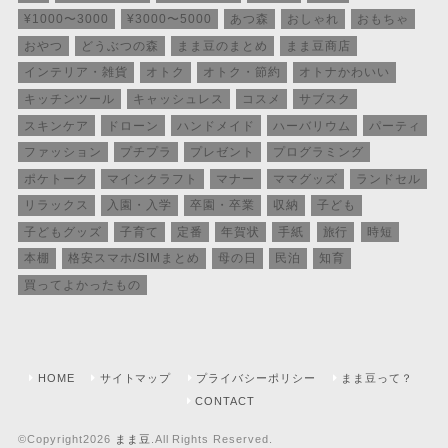
¥1000〜3000
¥3000〜5000
あつ森
おしゃれ
おもちゃ
おやつ
どうぶつの森
まま豆のまとめ
まま豆商店
インテリア・雑貨
オトク
オトク・節約
オトナかわいい
キッチンツール
キャッシュレス
コスメ
サブスク
スキンケア
ドローン
ハンドメイド
ハーバリウム
パーティ
ファッション
プチプラ
プレゼント
プログラミング
ポケトーク
マインクラフト
マナー
ママグッズ
ランドセル
リラックス
入園・入学
卒園・卒業
収納
子ども
子どもグッズ
子育て
定番
年賀状
手紙
旅行
時短
本棚
格安スマホ/SIMまとめ
母の日
民泊
知育
買ってよかったもの
HOME
サイトマップ
プライバシーポリシー
まま豆って？
CONTACT
©Copyright2026
まま豆
.All Rights Reserved.