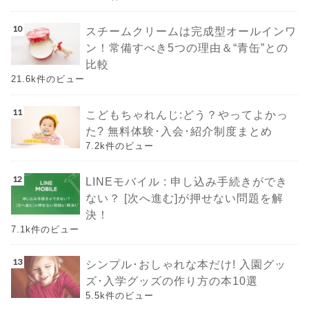
スチームクリームは完成型オールインワ
ン！常備すべき5つの理由＆“青缶”との
比較
21.6k件のビュー
こどもちゃれんじ:どう？やってよかっ
た? 無料体験･入会･紹介制度まとめ
7.2k件のビュー
LINEモバイル : 申し込み手続きができ
ない？ [次へ進む]が押せない問題を解
決！
7.1k件のビュー
シンプル･おしゃれな本だけ! 入園グッ
ズ･入学グッズの作り方の本10選
5.5k件のビュー