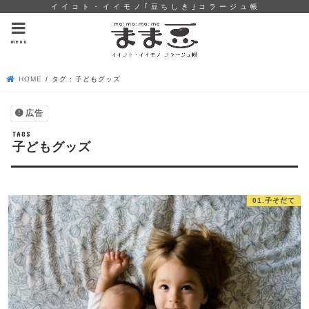
イ イ コ ト ・ イ イ モ ノ ｢ 豆 ち し き ｣ コ ラ ー ジ ュ 帳
menu
HOME
タグ : 子どもグッズ
広告
子どもグッズ
01.子そだて