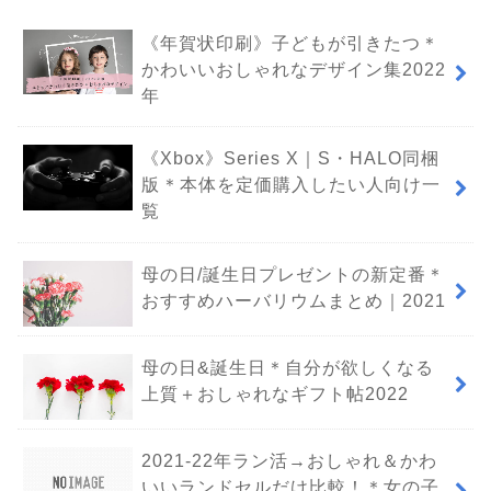
《年賀状印刷》子どもが引きたつ＊
かわいいおしゃれなデザイン集2022
年
《Xbox》Series X｜S・HALO同梱
版＊本体を定価購入したい人向け一
覧
母の日/誕生日プレゼントの新定番＊
おすすめハーバリウムまとめ｜2021
母の日&誕生日＊自分が欲しくなる
上質＋おしゃれなギフト帖2022
2021-22年ラン活→おしゃれ＆かわ
いいランドセルだけ比較！＊女の子