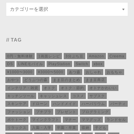
// TAG
0円・無料体験
1画面レシピ
3分ぷち豆
Amazon
Creema
DS
LINEモバイル
PlayStation
Switch
xbox
¥1000〜3000
¥3000〜5000
あつ森
おしゃれ
おもちゃ
おやつ
どうぶつの森
まま豆のまとめ
まま豆商店
インテリア・雑貨
オトク
オトク・節約
オトナかわいい
キッチンツール
キャッシュレス
コスメ
サブスク
スキンケア
ドローン
ハンドメイド
ハーバリウム
パーティ
ファッション
プチプラ
プレゼント
プログラミング
ポケトーク
マインクラフト
マナー
ママグッズ
ランドセル
リラックス
入園・入学
卒園・卒業
収納
子ども