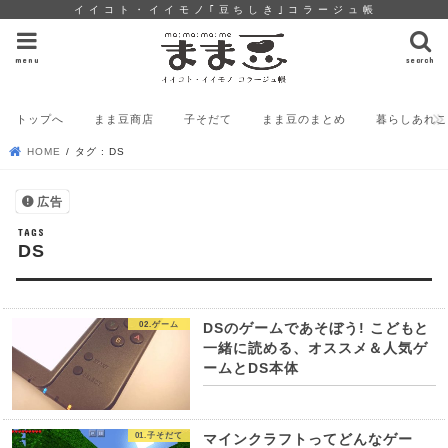
イ イ コ ト ・ イ イ モ ノ ｢ 豆 ち し き ｣ コ ラ ー ジ ュ 帳
menu
search
トップへ
まま豆商店
子そだて
まま豆のまとめ
暮らしあれこ
HOME
タグ : DS
広告
DS
02.ゲーム
DSのゲームであそぼう! こどもと
一緒に読める、オススメ＆人気ゲ
ームとDS本体
01.子そだて
マインクラフトってどんなゲー